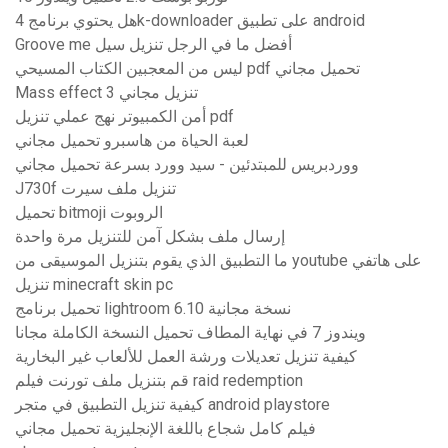
هل يحتوي برنامج 4k-downloader على تطبيق android
Groove me أفضل ما في الرجل تنزيل سيل
ليس من المعجبين الكتاب المسيحي pdf تحميل مجاني
Mass effect 3 تنزيل مجاني
أمن الكمبيوتر نهج عملي تنزيل pdf
لعبة الحياة من هاسبرو تحميل مجاني
ووردبريس للمبتدئين - سيد وورد بسرعة تحميل مجاني
J730f تنزيل ملف سيرت
تحميل bitmoji الروبوت
إرسال ملف بشكل آمن للتنزيل مرة واحدة
ما التطبيق الذي يقوم بتنزيل الموسيقى من youtube على هاتفي
تنزيل minecraft skin pc
تحميل برنامج lightroom 6.10 نسخة مجانية
ويندوز 7 في نهاية المطاف تحميل النسخة الكاملة مجانا
كيفية تنزيل تعديلات ورشة العمل للألعاب غير البخارية
قم بتنزيل ملف تورنت فيلم raid redemption
كيفية تنزيل التطبيق في متجر android playstore
فيلم كامل شجاع باللغة الإنجليزية تحميل مجاني