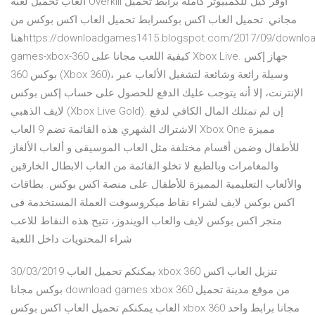
العاب تحميل لعبة Overkill اوفر كيل للكمبيوتر كاملة برابط تحميل
مجاني. تحميل العاب اكس بوكسرابط تحميل العاب اكس بوكس من
هناhttps://downloadgames1415.blogspot.com/2017/09/download-
games-xbox-360 كيفية اللعب مجانا على Xbox Live. جهاز إكس
بوكس 360 (Xbox 360)، وسيلة رائعة وشائعة لتشغيل الألعاب عبر
الإنترنت، إلا أنه يتوجب عليك الدفع للحصول على حساب إكس بوكس
لايف الذهبي (Xbox Live Gold). إن لم تمتلك المال الكافي لدفع
الاشتراك الشهري هذه القائمة تضم 9 العاب Xbox One مميزة
للأطفال وضمن أقسام مختلفة مثل العاب الموسيقى و ألعاب الألغاز
والمغامرات وبالطبع لا تخلو القائمة من العاب الابطال الخارقين
والألعاب التعليمية المميزة للأطفال على منصة اكس بوكس. بطاقات
اكس بوكس لايف لشراء نقاط ميكروسوفت العملة المستخدمة فى
متجر اكس بوكس لايف والعاب الويندوز، تتيح هذه النقاط للاعب
شراء المحتويات داخل اللعبة
30/03/2019 يمكنكم تحميل العاب xbox 360 تنزيل العاب اكس
بوكس مجانا download games xbox 360 من موقع مدينة تحميل
العاب يمكنكم تحميل العاب اكس بوكس xbox 360 مجانا برابط واحد