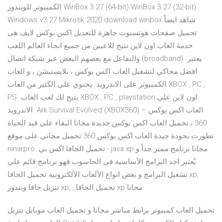
الكمبيوتر للويندوز WinBox 3.27 (64-bit) WinBox 3.27 (32-bit)
Windows v3.27 Mikrotik 2020 download winbox شاهد ايضاً
تحميل صفحات هوتسبوت جاهزة للتعديل اكس بوكس لايف هى
خدمة العاب اون لاين تتيح للاعبين من جميع انحاء العالم اللعب
والتفاعل مع بعضهم البعض عبر شبكة اتصال (broadband). يعتبر
افضل محاكي لتشغيل العاب اكس بوكس ، بلايستيشن ، و العاب
الكمبيوتر على الاندرويد. يحتوي على الكثير من العاب XBOX , PC ,
PS. يتيح لك لعب العاب XBOX , PC , playstation اون لاين على
الاندرويد. Ark Survival Evolved (XBOX360) – العاب اكس بوكس
360 ، تحميل العاب اكس بوكس جديدة مجانا البقاء على قيد الحياة
تطورت بجودة جيدة العاب اكس بوكس 360 تحميل مجاني على موقع
ninarpro. تحميل الجافا اكس بي - java xp مجانا برنامج مميز جداً و
يُعتبر احد البرامج الأساسية في الحاسوب فهو برنامج قائم علي
تشغيل البرامج و بعض انواع الألعاب الألكترونية تحميل الجافا xp,
تنزيل جافا ويندوز xp, , تحميل الجافا xp مجانا
تحميل العاب كمبيوتر برابط مباشر مجانا و تحميل العاب موبايل تنزيل