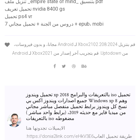
تنزيل ملف _empire state of mind_ بتنسيق pdf
تحميل تعريف nvidia 8400 gs
تحميل ps4 vr
7 دروس من الجنة + تحميل مجاني + epub، mobi
‫قم بنتزيل Xbox2102.208.2024 لـ Android مجانا، و بدون فيروسات،
من Uptodown. قم بتجريب آخر إصدار من Xbox2021 لـ Android
تحميل ويندوز xp 2018 بالتعريفات والبرامج iso تحميل
جميع اصدارات ويندوز اكس بي Windows xp وهم 8
نسخ كل ويندوز برابط تحميل منفصل مباشر مجاني
من ميديا فاير مع حديثه 2019، (برابط واحد مباشر )
بالتعريفات iso مضغوطه
الايميلات تجدونها هنا
:https://donia2link.com/eHkV3E6طريقة تحميل العاب