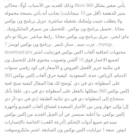
وذلك للعديد من الأسباب. أولًا، محاكي Xbox 360 يأتي صغير بشكل
مثير للدهشة (أقل من 10 ميجابايت) بجانب أنه يأتي بنسخة محمولة
ولا يتطلب تثبيت ويُمكنك تشغيله مباشرة. تنزيل برنامج ون بوكس
مجانا , تحميل برنامج ون بوكس , للتحميل من سيرفر المايكروتيك ,
ماي ايجي , تنزيل برنامج ون بوكس مجانا , رابط مباشر , مزيكا تو داي
, عرب سيد , ستار تايمز , برنامج ون بوكس لويندز 7 myegy ,
download pro اشتر ‎فورتنايت‎ ‎محتويات اضافية ألعاب اكس بوكس
ون‎ ‎محتوى قابل للتحميل‎ ‎أكشن وتصويب‎ ‎لجميع الاعمار فوق 10
سنوات‎ ‎كود رقمي‎ في مكتبة جرير لأفضل العروض و الأسعار في
الدمام، الرياض، جدة، السعودية. كيفية حرق ألعاب إكس بوكس 360
على أسطوانة دي في دي. يُوضح لك هذا المقال كيفية نسخ لعبة
إكس بوكس 360 تمتلكها بالفعل على أسطوانة دي في دي، علمًا بأنك
ستحتاج إلى أسطوانة دي في دي ثنائية الطبقة (دي في دي+آر دي
إل) وإلى جهاز ومن بين الأخبار السعيدة لعشاق ألعاب الفيديو وأجهزة
إكس بوكس، ما أعلنه سبنسر عن أن الجيل الجديد من إكس بوكس
سيدعم جميع أدوات التحكم (أذرعة اللعب) الخاصة بالإصدارات
السابقة. اشتر مايكروسوفت ‎اكس بوكس ون‎ ‎سعة 1 تيرابايت‎ ‎ ابيض‎