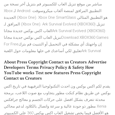
مباشر من موقع تنزيل العاب للكمبيوتر قم بتنزيل آخر نسخة من
Xbox لـ Android. التطبيق المرافق لمنصة ألعاب ميكروسوفت
الجديدة (Xbox One). Xbox One SmartGlass هو التطبيق المثالي
المرافق لـ (Xbox One). Ark Survival Evolved (XBOX360) تنزيل
العاب اكس بوكس جديدة مجاناArk Survival Evolved (XBOX360)
تنزيل العاب اكس بوكس جديدة مجاناDownload XBOX360 Games
For Freeإن واجهتك أي مشكلة في التحميل أو التتبيث قم بترك
تعليق لكي أساعدك في حلها معلومات حول اللعبةArk Survival
About Press Copyright Contact us Creators Advertise
Developers Terms Privacy Policy & Safety How
YouTube works Test new features Press Copyright
Contact us Creators
يقدم لكم اكس بوكس ون احدث التكنولوجيا الترفيهية في تاريخ اكس
بوكس عن طريق نظام كنكت مطور يتجاوب مع صوت اللاعب، برمجة
محدثة تتعرف بشكل افضل على حركات الجسم و معالج جرافكس
مطور ذو جودة عالية و سرعة واتصال بالكلاود لدعم محاكي Xenia
هو الأفضل فيما يخص تشغيل العاب اكس بوكس 360 على الكمبيوتر