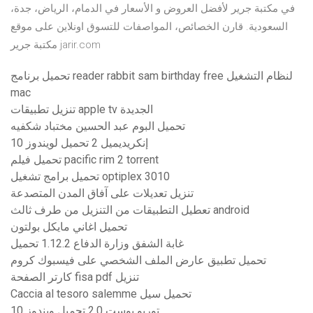
في مكتبة جرير لأفضل العروض و الأسعار في الدمام، الرياض، جدة،
السعودية. قارن الخصائص، المواصفات للتسوق اونلاين على موقع
مكتبة جرير jarir.com
تحميل برنامج reader rabbit sam birthday free لنظام التشغيل
mac
تنزيل تطبيقات apple tv الجديدة
تحميل البوم عبد الحسين مختباد شكفيه
إنكريديميل 2 تحميل لويندوز 10
تحميل فيلم pacific rim 2 torrent
تحميل برامج تشغيل optiplex 3010
تنزيل تعديلات على آفاق المدن المتصدعة
تعطيل التطبيقات من التنزيل من طرف ثالث android
تحميل اغاني مايكل بولتون
غابة الشفق وزارة الدفاع 1.12.2 تحميل
تحميل تطبيق عارض الملف الشخصي على فيسبوك كروم
كارتر الصفحة fisa pdf تنزيل
Caccia al tesoro salemme تحميل سيل
توربو بوست 2.0 تحميل ويندوز 10