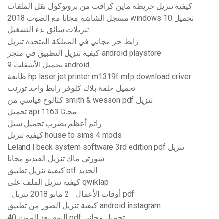
كيفية تنزيل خريطة ماين كرافت من بروتوكول نقل الملفات
مسجل الشاشة مجانا مع الصوت 2018 windows 10 تحميل
تنزيلات سائق بدء التشغيل
رابط حر مجاني في المملكة المتحدة تنزيل
كيفية تنزيل التطبيق في متجر android playstore
تحميل الأسفلت 9 android
طابعة hp laser jet printer m1319f mfp download driver
تحميل حلقة بلاك كلوفر رابط واحد تورنت
كتالوج قياسي من smith & wesson pdf تنزيل
تحميل api 1163 مجانًا
راتم أعظم يضرب تحميل سيل
كيفية تنزيل house to sims 4 mods
Leland l beck system software 3rd edition pdf تنزيل
شورتي ماك تنزيل الفيديو مجانا
كيفية تنزيل تطبيق otf الجديد
كيفية تنزيل الملف على qwiklap
_أوقات الأعمال_ 2 مايو 2018 تنزيل pdf
كيفية تنزيل الصور من تطبيق android instagram
40 اليوم بعد الموت pdf تحميل مجاني